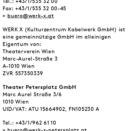
Tel.: +43/1/535 32 00
Fax: +43/1/535 32 00-45
>
buero@werk-x.at
WERK X (Kulturzentrum Kabelwerk GmbH) ist
eine gemeinnützige GmbH im alleinigen
Eigentum von:
Theaterverein Wien
Marc-Aurel-Straße 3
A-1010 Wien
ZVR 557350339
Theater Petersplatz GmbH
Marc Aurel Straße 3/6
1010 Wien
UID/VAT: ATU 15664902, FN105230 A
Tel.: +43/1/962 61 10
>
buero@werk-x-petersplatz.at