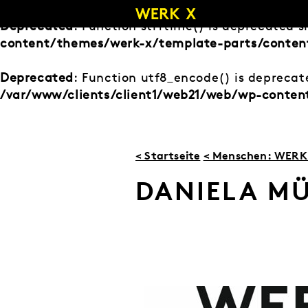
Zum
Inhalt
Deprecated
: Function strftime() is deprecated s
springen
content/themes/werk-x/template-parts/conten
Deprecated
: Function utf8_encode() is deprecate
/var/www/clients/client1/web21/web/wp-conte
< Startseite
< Menschen: WERK 
DANIELA M