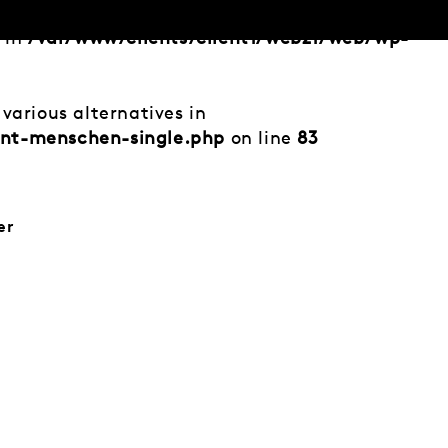
d in
/var/www/clients/client1/web21/web/wp-
various alternatives in
ent-menschen-single.php
on line
83
er