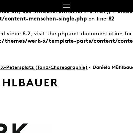
ince 8.1, use IntlDateFormatter::format() instea
t/content-menschen-single.php
on line
82
d since 8.2, visit the php.net documentation for 
nt/themes/werk-x/template-parts/content/cont
X-Petersplatz (Tanz/Choreographie)
< Daniela Mühlbau
ÜHLBAUER