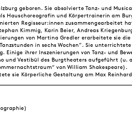
lzburg geboren. Sie absolvierte Tanz- und Music
e als Hauschoreografin und Körpertrainerin am Bur
erten Regisseur:innen zusammengearbeitet hat,
Stephan Kimmig, Karin Beier, Andreas Kriegenbu
ierungen von Martina Gredler erarbeitete sie die
 Tanzstunden in sechs Wochen”. Sie unterrichtete
g. Einige ihrer Inszenierungen von Tanz- und Be
no und Vestibül des Burgtheaters aufgeführt (u. 
Sommernachtstraum“ von William Shakespeare).
htete sie Körperliche Gestaltung am Max Reinhard
ographie)