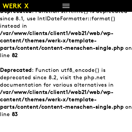
Zum
Inhalt
Deprecated
: Function strftime() is deprecated
springen
since 8.1, use IntlDateFormatter::format()
instead in
/var/www/clients/client1/web21/web/wp-
content/themes/werk-x/template-
parts/content/content-menschen-single.php
on
line
82
Deprecated
: Function utf8_encode() is
deprecated since 8.2, visit the php.net
documentation for various alternatives in
/var/www/clients/client1/web21/web/wp-
content/themes/werk-x/template-
parts/content/content-menschen-single.php
on
line
83