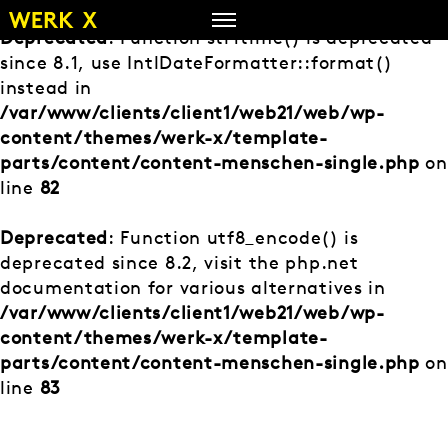
Zum
Inhalt
Deprecated
: Function strftime() is deprecated
springen
since 8.1, use IntlDateFormatter::format()
instead in
/var/www/clients/client1/web21/web/wp-
content/themes/werk-x/template-
parts/content/content-menschen-single.php
on
line
82
Deprecated
: Function utf8_encode() is
deprecated since 8.2, visit the php.net
documentation for various alternatives in
/var/www/clients/client1/web21/web/wp-
content/themes/werk-x/template-
parts/content/content-menschen-single.php
on
line
83