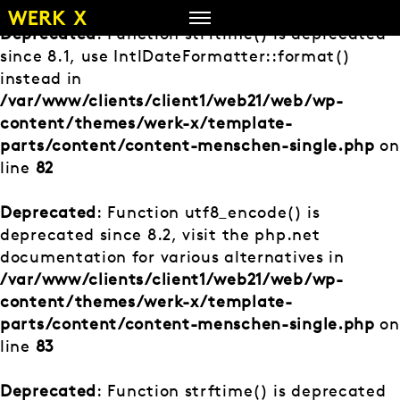
Zum
Inhalt
Deprecated
: Function strftime() is deprecated
springen
since 8.1, use IntlDateFormatter::format()
instead in
/var/www/clients/client1/web21/web/wp-
content/themes/werk-x/template-
parts/content/content-menschen-single.php
on
line
82
Deprecated
: Function utf8_encode() is
deprecated since 8.2, visit the php.net
documentation for various alternatives in
/var/www/clients/client1/web21/web/wp-
content/themes/werk-x/template-
parts/content/content-menschen-single.php
on
line
83
Deprecated
: Function strftime() is deprecated