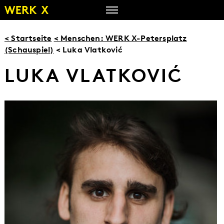
Zum
Inhalt
springen
< Startseite
< Menschen: WERK X-Petersplatz
(Schauspiel)
< Luka Vlatković
LUKA VLATKOVIĆ