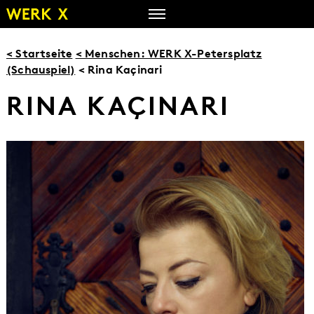
Zum
Inhalt
springen
< Startseite
< Menschen: WERK X-Petersplatz
(Schauspiel)
< Rina Kaçinari
RINA KAÇINARI