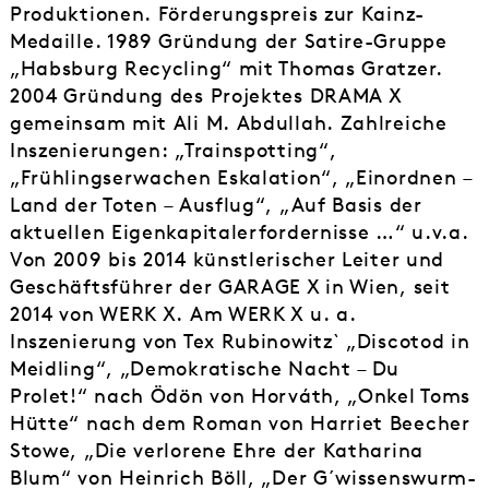
Produktionen. Förderungspreis zur Kainz-
Medaille. 1989 Gründung der Satire-Gruppe
„Habsburg Recycling“ mit Thomas Gratzer.
2004 Gründung des Projektes DRAMA X
gemeinsam mit Ali M. Abdullah. Zahlreiche
Inszenierungen: „Trainspotting“,
„Frühlingserwachen Eskalation“, „Einordnen –
Land der Toten – Ausflug“, „Auf Basis der
aktuellen Eigenkapitalerfordernisse …“ u.v.a.
Von 2009 bis 2014 künstlerischer Leiter und
Geschäftsführer der GARAGE X in Wien, seit
2014 von WERK X. Am WERK X u. a.
Inszenierung von Tex Rubinowitz` „Discotod in
Meidling“, „Demokratische Nacht – Du
Prolet!“ nach Ödön von Horváth, „Onkel Toms
Hütte“ nach dem Roman von Harriet Beecher
Stowe, „Die verlorene Ehre der Katharina
Blum“ von Heinrich Böll, „Der G´wissenswurm-