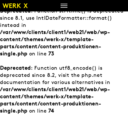
Zum
Inhalt
Deprecated
: Function strftime() is deprecated
springen
since 8.1, use IntlDateFormatter::format()
instead in
/var/www/clients/client1/web21/web/wp-
content/themes/werk-x/template-
parts/content/content-produktionen-
single.php
on line
73
Deprecated
: Function utf8_encode() is
deprecated since 8.2, visit the php.net
documentation for various alternatives in
/var/www/clients/client1/web21/web/wp-
content/themes/werk-x/template-
parts/content/content-produktionen-
single.php
on line
74