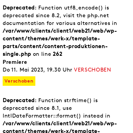
Deprecated
: Function utf8_encode() is
deprecated since 8.2, visit the php.net
documentation for various alternatives in
/var/www/clients/client1/web21/web/wp-
content/themes/werk-x/template-
parts/content/content-produktionen-
single.php
on line
262
Premiere
Do 11. Mai 2023, 19.30 Uhr
VERSCHOBEN
Verschoben
Deprecated
: Function strftime() is
deprecated since 8.1, use
IntlDateFormatter::format() instead in
/var/www/clients/client1/web21/web/wp-
content/themes/werk-x/template-