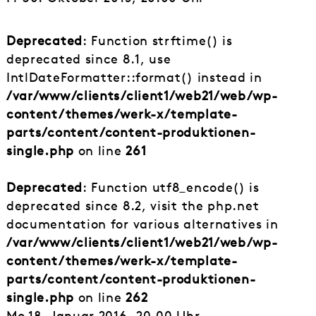
Deprecated
: Function strftime() is
deprecated since 8.1, use
IntlDateFormatter::format() instead in
/var/www/clients/client1/web21/web/wp-
content/themes/werk-x/template-
parts/content/content-produktionen-
single.php
on line
261
Deprecated
: Function utf8_encode() is
deprecated since 8.2, visit the php.net
documentation for various alternatives in
/var/www/clients/client1/web21/web/wp-
content/themes/werk-x/template-
parts/content/content-produktionen-
single.php
on line
262
Mo 18. Januar 2016, 20.00 Uhr