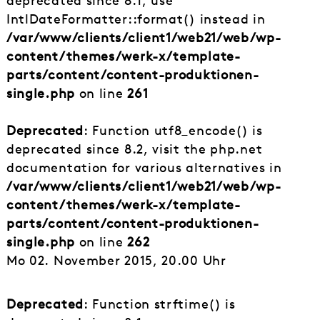
deprecated since 8.1, use
IntlDateFormatter::format() instead in
/var/www/clients/client1/web21/web/wp-
content/themes/werk-x/template-
parts/content/content-produktionen-
single.php
on line
261
Deprecated
: Function utf8_encode() is
deprecated since 8.2, visit the php.net
documentation for various alternatives in
/var/www/clients/client1/web21/web/wp-
content/themes/werk-x/template-
parts/content/content-produktionen-
single.php
on line
262
Mo 02. November 2015, 20.00 Uhr
Deprecated
: Function strftime() is