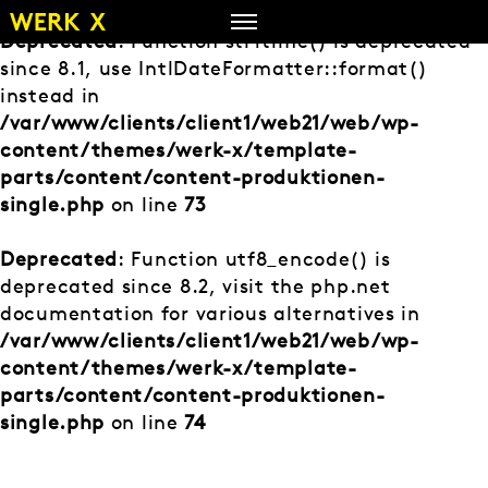
Zum
Inhalt
Deprecated
: Function strftime() is deprecated
springen
since 8.1, use IntlDateFormatter::format()
instead in
/var/www/clients/client1/web21/web/wp-
content/themes/werk-x/template-
parts/content/content-produktionen-
single.php
on line
73
Deprecated
: Function utf8_encode() is
deprecated since 8.2, visit the php.net
documentation for various alternatives in
/var/www/clients/client1/web21/web/wp-
content/themes/werk-x/template-
parts/content/content-produktionen-
single.php
on line
74