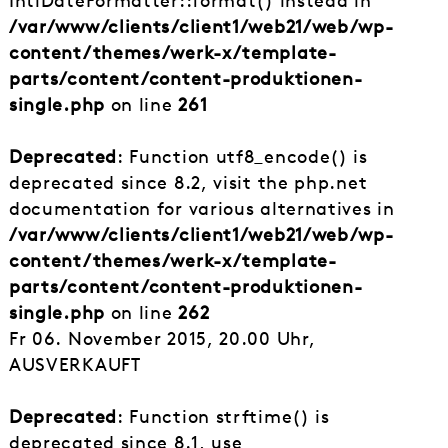
IntlDateFormatter::format() instead in
/var/www/clients/client1/web21/web/wp-
content/themes/werk-x/template-
parts/content/content-produktionen-
single.php
on line
261
Deprecated
: Function utf8_encode() is
deprecated since 8.2, visit the php.net
documentation for various alternatives in
/var/www/clients/client1/web21/web/wp-
content/themes/werk-x/template-
parts/content/content-produktionen-
single.php
on line
262
Fr 06. November 2015, 20.00 Uhr,
AUSVERKAUFT
Deprecated
: Function strftime() is
deprecated since 8.1, use