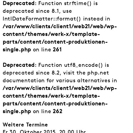
Deprecated
: Function strftime() is
deprecated since 8.1, use
IntlDateFormatter::format() instead in
/var/www/clients/client1/web21/web/wp-
content/themes/werk-x/template-
parts/content/content-produktionen-
single.php
on line
261
Deprecated
: Function utf8_encode() is
deprecated since 8.2, visit the php.net
documentation for various alternatives in
/var/www/clients/client1/web21/web/wp-
content/themes/werk-x/template-
parts/content/content-produktionen-
single.php
on line
262
Weitere Termine
Fr 30. Oktober 2015, 20.00 Uhr