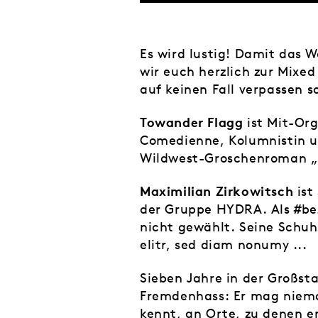
Es wird lustig! Damit das 
wir euch herzlich zur Mixed
auf keinen Fall verpassen so
Towander Flagg
ist Mit-Or
Comedienne, Kolumnistin un
Wildwest-Groschenroman „D
Maximilian Zirkowitsch
ist
der Gruppe HYDRA. Als #bezi
nicht gewählt. Seine Schuhg
elitr, sed diam nonumy ...
Sieben Jahre in der Großsta
Fremdenhass: Er mag nieman
kennt, an Orte, zu denen er