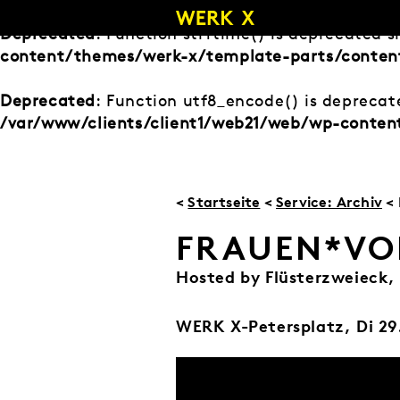
Zum
Inhalt
Deprecated
: Function strftime() is deprecated s
springen
content/themes/werk-x/template-parts/content
Deprecated
: Function utf8_encode() is deprecate
/var/www/clients/client1/web21/web/wp-conten
<
Startseite
<
Service: Archiv
< 
FRAUEN*VO
Hosted by Flüsterzweieck,
WERK X-Petersplatz,
Di 29