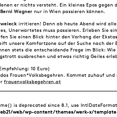
denen er nichts versteht. Ein kleines Epos gegen
Berni Wagner
t
nur in Wien passieren können.
zweieck
irritieren! Denn ab heute Abend wird all
es, Unerwartetes muss passieren. Erleben Sie ei
fen Sie einen Blick hinter den Vorhang der Ekstas
ift unsere Komfortzone auf der Suche nach der E
nnen stets die entscheidende Frage im Blick: Wi
gstrott ausbrechen und etwas richtig Geiles erle
 (Empfehlung: 10 Euro)
 das Frauen*Volksbegehren. Kommet zuhauf und s
er
frauenvolksbegehren.at
time() is deprecated since 8.1, use IntlDateForma
/web21/web/wp-content/themes/werk-x/template