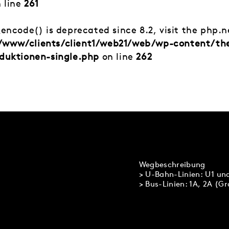
 line
261
_encode() is deprecated since 8.2, visit the php.
/www/clients/client1/web21/web/wp-content/t
duktionen-single.php
on line
262
Wegbeschreibung
> U-Bahn-Linien: U1 un
> Bus-Linien: 1A, 2A (G