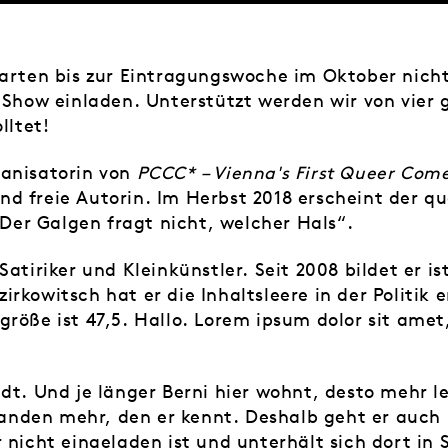
Warten bis zur Eintragungswoche im Oktober nicht
 Show einladen. Unterstützt werden wir von vier g
lltet!
ganisatorin von
PCCC* – Vienna's First Queer Com
d freie Autorin. Im Herbst 2018 erscheint der qu
er Galgen fragt nicht, welcher Hals“.
 Satiriker und Kleinkünstler. Seit 2008 bildet er 
rkowitsch hat er die Inhaltsleere in der Politik
röße ist 47,5. Hallo. Lorem ipsum dolor sit amet
dt. Und je länger Berni hier wohnt, desto mehr l
den mehr, den er kennt. Deshalb geht er auch m
 nicht eingeladen ist und unterhält sich dort in 