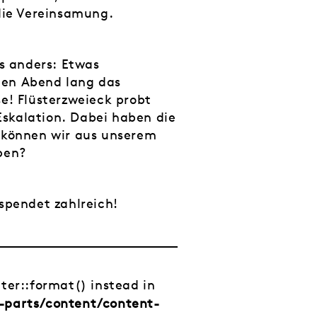
 die Vereinsamung.
es anders: Etwas
nen Abend lang das
e! Flüsterzweieck probt
skalation. Dabei haben die
e können wir aus unserem
ben?
pendet zahlreich!
tter::format() instead in
-parts/content/content-