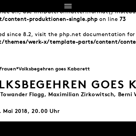
ince 8.1, use IntlDateFormatter::format() instea
/content-produktionen-single.php
on line
73
d since 8.2, visit the php.net documentation for 
t/themes/werk-x/template-parts/content/conte
Frauen*Volksbegehren goes Kabarett
LKSBEGEHREN GOES 
 Towander Flagg, Maximilian Zirkowitsch, Bern
. Mai 2018, 20.00 Uhr