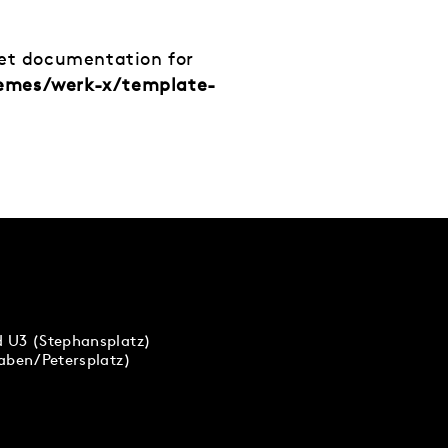
net documentation for
hemes/werk-x/template-
d U3 (Stephansplatz)
raben/Petersplatz)