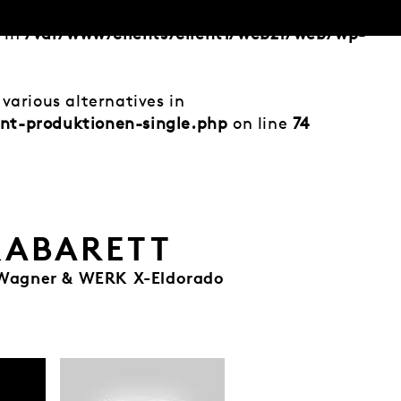
d in
/var/www/clients/client1/web21/web/wp-
various alternatives in
nt-produktionen-single.php
on line
74
KABARETT
i Wagner & WERK X-Eldorado