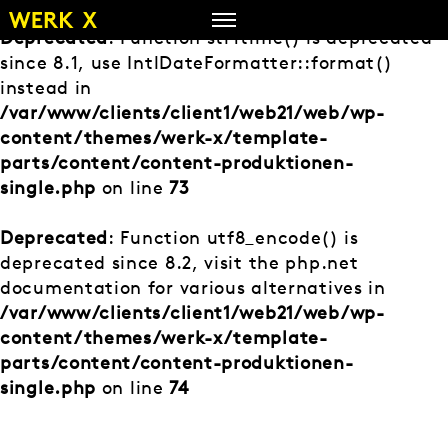
Zum
Inhalt
Deprecated
: Function strftime() is deprecated
springen
since 8.1, use IntlDateFormatter::format()
instead in
/var/www/clients/client1/web21/web/wp-
content/themes/werk-x/template-
parts/content/content-produktionen-
single.php
on line
73
Deprecated
: Function utf8_encode() is
deprecated since 8.2, visit the php.net
documentation for various alternatives in
/var/www/clients/client1/web21/web/wp-
content/themes/werk-x/template-
parts/content/content-produktionen-
single.php
on line
74