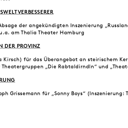
HSWELTVERBESSERER
 Absage der angekündigten Inszenierung „Russla
i u.a. am Thalia Theater Hamburg
N DER PROVINZ
a Kirsch) für das Überangebot an steirischem Ker
r Theatergruppen „Die Rabtaldirndln“ und „Thea
ERUNG
oph Grissemann für „Sonny Boys“ (Inszenierung: