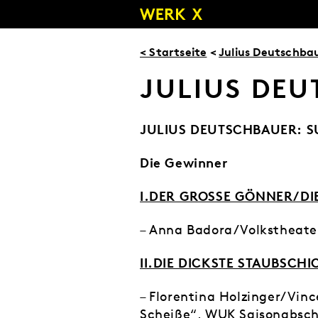
Zum
Inhalt
springen
< Startseite
<
Julius Deutschba
JULIUS DEU
JULIUS DEUTSCHBAUER: S
Die Gewinner
I.DER GROSSE GÖNNER/DI
– Anna Badora/Volkstheate
II.DIE DICKSTE STAUBSCHI
– Florentina Holzinger/Vin
Scheiße“, WUK Saisonabsch