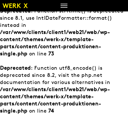
Zum
Inhalt
Deprecated
: Function strftime() is deprecated
springen
since 8.1, use IntlDateFormatter::format()
instead in
/var/www/clients/client1/web21/web/wp-
content/themes/werk-x/template-
parts/content/content-produktionen-
single.php
on line
73
Deprecated
: Function utf8_encode() is
deprecated since 8.2, visit the php.net
documentation for various alternatives in
/var/www/clients/client1/web21/web/wp-
content/themes/werk-x/template-
parts/content/content-produktionen-
single.php
on line
74