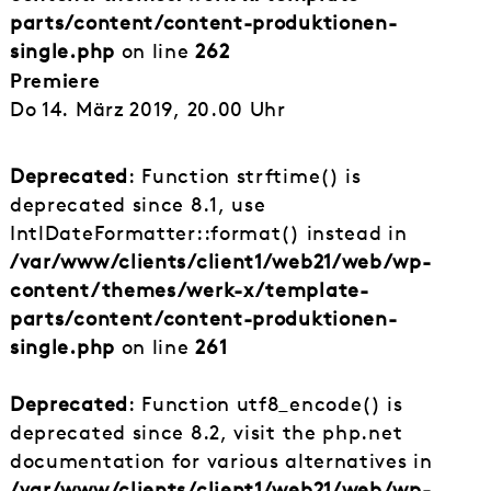
parts/content/content-produktionen-
single.php
on line
262
Premiere
Do 14. März 2019, 20.00 Uhr
Deprecated
: Function strftime() is
deprecated since 8.1, use
IntlDateFormatter::format() instead in
/var/www/clients/client1/web21/web/wp-
content/themes/werk-x/template-
parts/content/content-produktionen-
single.php
on line
261
Deprecated
: Function utf8_encode() is
deprecated since 8.2, visit the php.net
documentation for various alternatives in
/var/www/clients/client1/web21/web/wp-