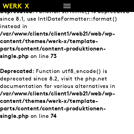
Zum
Inhalt
Deprecated
: Function strftime() is deprecated
springen
since 8.1, use IntlDateFormatter::format()
instead in
/var/www/clients/client1/web21/web/wp-
content/themes/werk-x/template-
parts/content/content-produktionen-
single.php
on line
73
Deprecated
: Function utf8_encode() is
deprecated since 8.2, visit the php.net
documentation for various alternatives in
/var/www/clients/client1/web21/web/wp-
content/themes/werk-x/template-
parts/content/content-produktionen-
single.php
on line
74