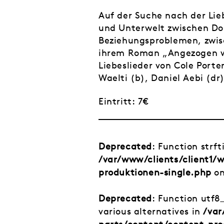
Auf der Suche nach der Lie
und Unterwelt zwischen Do
Beziehungsproblemen, zwisc
ihrem Roman „Angezogen wär
Liebeslieder von Cole Porte
Waelti (b), Daniel Aebi (dr)
Eintritt: 7€
Deprecated
: Function strf
/var/www/clients/client1
produktionen-single.php
on
Deprecated
: Function utf8
various alternatives in
/var