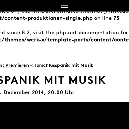
ince 8.1, use IntlDateFormatter::format() instea
/content-produktionen-single.php
on line
73
d since 8.2, visit the php.net documentation for 
t/themes/werk-x/template-parts/content/conte
en: Premieren
< Torschlusspanik mit Musik
PANIK MIT MUSIK
7. Dezember 2014, 20.00 Uhr