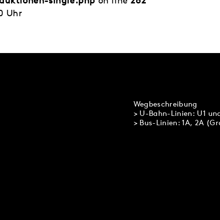
duktionen-single.php
on line
262
0 Uhr
Wegbeschreibung
> U-Bahn-Linien: U1 un
> Bus-Linien: 1A, 2A (G