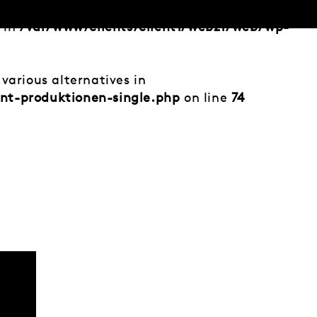
d in
/var/www/clients/client1/web21/web/wp-
various alternatives in
nt-produktionen-single.php
on line
74