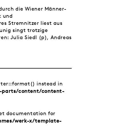
 durch die Wiener Männer-
k und
s Stremnitzer liest aus
nig singt trotzige
en: Julia Siedl (p), Andreas
tter::format() instead in
-parts/content/content-
net documentation for
hemes/werk-x/template-