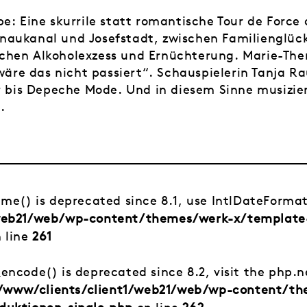
be: Eine skurrile statt romantische Tour de Force
naukanal und Josefstadt, zwischen Familienglüc
hen Alkoholexzess und Ernüchterung. Marie-There
e das nicht passiert“. Schauspielerin Tanja Rau
r bis Depeche Mode. Und in diesem Sinne musizier
.
time() is deprecated since 8.1, use IntlDateForma
/web21/web/wp-content/themes/werk-x/template
 line
261
_encode() is deprecated since 8.2, visit the php.
/www/clients/client1/web21/web/wp-content/t