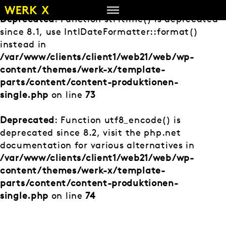
Zum
Inhalt
Deprecated
: Function strftime() is deprecated
springen
since 8.1, use IntlDateFormatter::format()
instead in
/var/www/clients/client1/web21/web/wp-
content/themes/werk-x/template-
parts/content/content-produktionen-
single.php
on line
73
Deprecated
: Function utf8_encode() is
deprecated since 8.2, visit the php.net
documentation for various alternatives in
/var/www/clients/client1/web21/web/wp-
content/themes/werk-x/template-
parts/content/content-produktionen-
single.php
on line
74