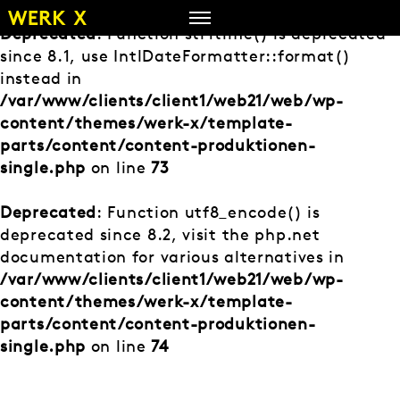
Zum
Inhalt
Deprecated
: Function strftime() is deprecated
springen
since 8.1, use IntlDateFormatter::format()
instead in
/var/www/clients/client1/web21/web/wp-
content/themes/werk-x/template-
parts/content/content-produktionen-
single.php
on line
73
Deprecated
: Function utf8_encode() is
deprecated since 8.2, visit the php.net
documentation for various alternatives in
/var/www/clients/client1/web21/web/wp-
content/themes/werk-x/template-
parts/content/content-produktionen-
single.php
on line
74