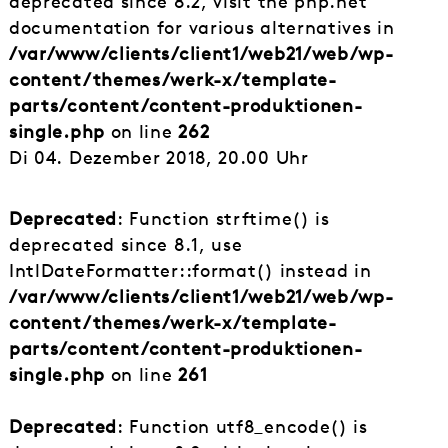
deprecated since 8.2, visit the php.net
documentation for various alternatives in
/var/www/clients/client1/web21/web/wp-
content/themes/werk-x/template-
parts/content/content-produktionen-
single.php
on line
262
Di 04. Dezember 2018, 20.00 Uhr
Deprecated
: Function strftime() is
deprecated since 8.1, use
IntlDateFormatter::format() instead in
/var/www/clients/client1/web21/web/wp-
content/themes/werk-x/template-
parts/content/content-produktionen-
single.php
on line
261
Deprecated
: Function utf8_encode() is