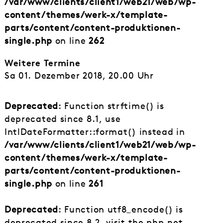
/var/www/clients/client1/web21/web/wp-
content/themes/werk-x/template-
parts/content/content-produktionen-
single.php
on line
262
Weitere Termine
Sa 01. Dezember 2018, 20.00 Uhr
Deprecated
: Function strftime() is
deprecated since 8.1, use
IntlDateFormatter::format() instead in
/var/www/clients/client1/web21/web/wp-
content/themes/werk-x/template-
parts/content/content-produktionen-
single.php
on line
261
Deprecated
: Function utf8_encode() is
deprecated since 8.2, visit the php.net