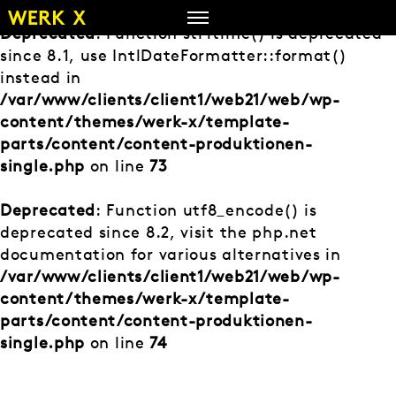
Zum
Inhalt
Deprecated
: Function strftime() is deprecated
springen
since 8.1, use IntlDateFormatter::format()
instead in
/var/www/clients/client1/web21/web/wp-
content/themes/werk-x/template-
parts/content/content-produktionen-
single.php
on line
73
Deprecated
: Function utf8_encode() is
deprecated since 8.2, visit the php.net
documentation for various alternatives in
/var/www/clients/client1/web21/web/wp-
content/themes/werk-x/template-
parts/content/content-produktionen-
single.php
on line
74