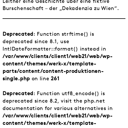
Leitner eine Geschichte über eine fiktive
Burschenschaft – der „Dekadenzia zu Wien“.
Deprecated
: Function strftime() is
deprecated since 8.1, use
IntlDateFormatter::format() instead in
/var/www/clients/client1/web21/web/wp-
content/themes/werk-x/template-
parts/content/content-produktionen-
single.php
on line
261
Deprecated
: Function utf8_encode() is
deprecated since 8.2, visit the php.net
documentation for various alternatives in
/var/www/clients/client1/web21/web/wp-
content/themes/werk-x/template-