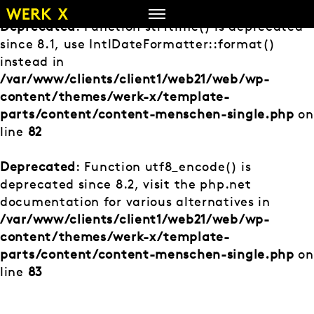
Zum
Inhalt
Deprecated
: Function strftime() is deprecated
springen
since 8.1, use IntlDateFormatter::format()
instead in
/var/www/clients/client1/web21/web/wp-
content/themes/werk-x/template-
parts/content/content-menschen-single.php
on
line
82
Deprecated
: Function utf8_encode() is
deprecated since 8.2, visit the php.net
documentation for various alternatives in
/var/www/clients/client1/web21/web/wp-
content/themes/werk-x/template-
parts/content/content-menschen-single.php
on
line
83