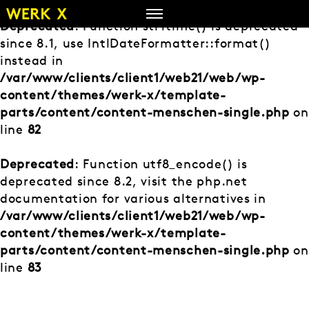
Zum
Inhalt
Deprecated
: Function strftime() is deprecated
springen
since 8.1, use IntlDateFormatter::format()
instead in
/var/www/clients/client1/web21/web/wp-
content/themes/werk-x/template-
parts/content/content-menschen-single.php
on
line
82
Deprecated
: Function utf8_encode() is
deprecated since 8.2, visit the php.net
documentation for various alternatives in
/var/www/clients/client1/web21/web/wp-
content/themes/werk-x/template-
parts/content/content-menschen-single.php
on
line
83