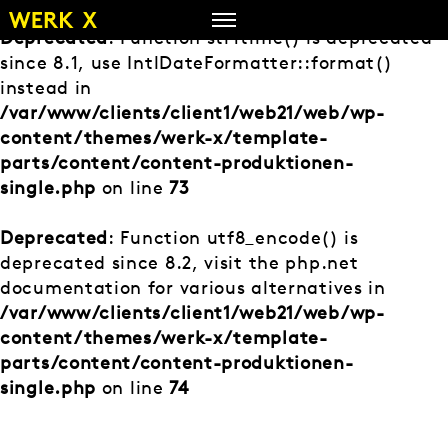
Zum
Inhalt
Deprecated
: Function strftime() is deprecated
springen
since 8.1, use IntlDateFormatter::format()
instead in
/var/www/clients/client1/web21/web/wp-
content/themes/werk-x/template-
parts/content/content-produktionen-
single.php
on line
73
Deprecated
: Function utf8_encode() is
deprecated since 8.2, visit the php.net
documentation for various alternatives in
/var/www/clients/client1/web21/web/wp-
content/themes/werk-x/template-
parts/content/content-produktionen-
single.php
on line
74