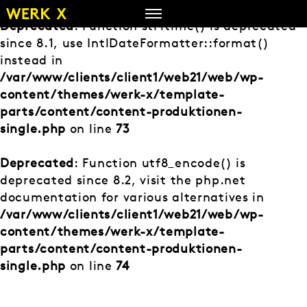
Zum
Inhalt
Deprecated
: Function strftime() is deprecated
springen
since 8.1, use IntlDateFormatter::format()
instead in
/var/www/clients/client1/web21/web/wp-
content/themes/werk-x/template-
parts/content/content-produktionen-
single.php
on line
73
Deprecated
: Function utf8_encode() is
deprecated since 8.2, visit the php.net
documentation for various alternatives in
/var/www/clients/client1/web21/web/wp-
content/themes/werk-x/template-
parts/content/content-produktionen-
single.php
on line
74