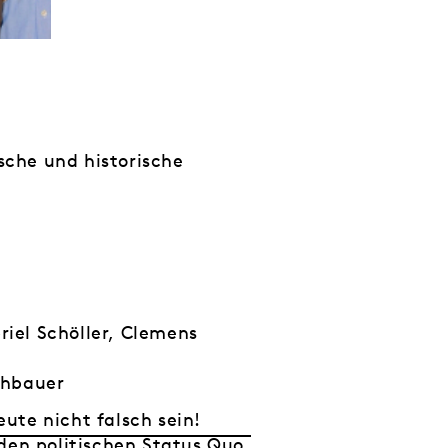
sche und historische
riel Schöller, Clemens
chbauer
eute nicht falsch sein!
den politischen Status Quo