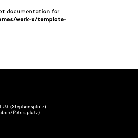
net documentation for
hemes/werk-x/template-
d U3 (Stephansplatz)
raben/Petersplatz)