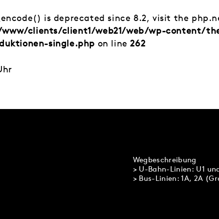
_encode() is deprecated since 8.2, visit the php.
/www/clients/client1/web21/web/wp-content/t
duktionen-single.php
on line
262
Uhr
Wegbeschreibung
> U-Bahn-Linien: U1 un
> Bus-Linien: 1A, 2A (G