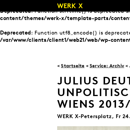
Zum
Inhalt
Deprecated
: Function strftime() is deprecated s
springen
content/themes/werk-x/template-parts/content
Deprecated
: Function utf8_encode() is deprecate
/var/www/clients/client1/web21/web/wp-conten
<
Startseite
<
Service: Archiv
< 
JULIUS DEU
UNPOLITIS
WIENS 2013
WERK X-Petersplatz,
Fr 24