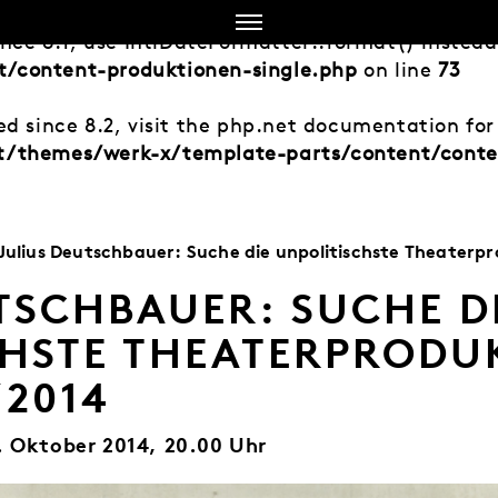
ince 8.1, use IntlDateFormatter::format() instea
/content-produktionen-single.php
on line
73
d since 8.2, visit the php.net documentation for 
t/themes/werk-x/template-parts/content/conte
Julius Deutschbauer: Suche die unpolitischste Theaterp
TSCHBAUER: SUCHE D
CHSTE THEATERPRODU
/2014
. Oktober 2014, 20.00 Uhr