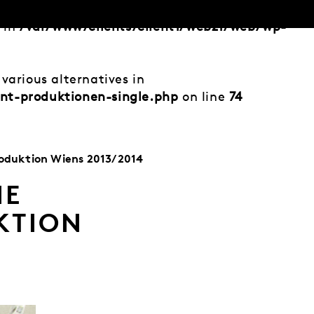
d in
/var/www/clients/client1/web21/web/wp-
various alternatives in
nt-produktionen-single.php
on line
74
roduktion Wiens 2013/2014
IE
KTION