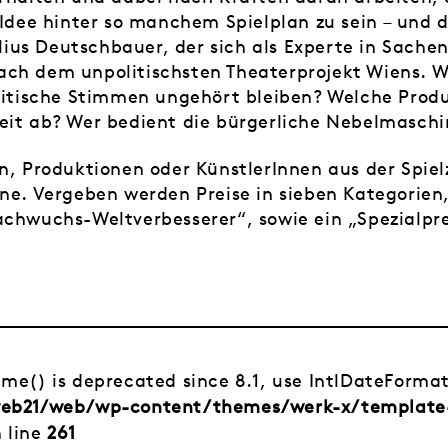
e Idee hinter so manchem Spielplan zu sein – und
ius Deutschbauer, der sich als Experte in Sache
ch dem unpolitischsten Theaterprojekt Wiens. W
kritische Stimmen ungehört bleiben? Welche Prod
eit ab? Wer bedient die bürgerliche Nebelmaschi
n, Produktionen oder KünstlerInnen aus der Spiel
ne. Vergeben werden Preise in sieben Kategorien,
achwuchs-Weltverbesserer“, sowie ein „Spezialpre
time() is deprecated since 8.1, use IntlDateForma
/web21/web/wp-content/themes/werk-x/template
 line
261