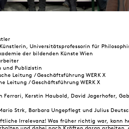
tler
ünstlerin, Universitätsprofessorin für Philosophi
Akademie der bildenden Künste Wien
arbeiter
n und Publizistin
rische Leitung / Geschäftsführung WERK X
che Leitung / Geschäftsführung WERK X
n Ferrari, Kerstin Haubold, David Jagerhofer, Gab
Mario Strk, Barbara Ungepflegt und Julius Deuts
ftliche Irrelevanz! Was früher richtig war, kann h
erhalten und dabei nach Kräften daran arbeiten, 