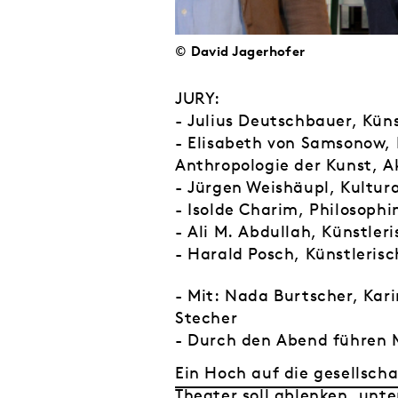
© David Jagerhofer
JURY:
- Julius Deutschbauer, Küns
- Elisabeth von Samsonow, K
Anthropologie der Kunst, 
- Jürgen Weishäupl, Kultur
- Isolde Charim, Philosophi
- Ali M. Abdullah, Künstle
- Harald Posch, Künstleris
- Mit: Nada Burtscher, Kari
Stecher
- Durch den Abend führen 
Ein Hoch auf die gesellscha
Theater soll ablenken, unt