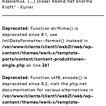
Rassismus. (…) Dieser Abend hat enorme
Kraft“ – Kurier
Deprecated
: Function strftime() is
deprecated since 8.1, use
IntlDateFormatter::format() instead in
/var/www/clients/client1/web21/web/wp-
content/themes/werk-x/template-
parts/content/content-produktionen-
single.php
on line
261
Deprecated
: Function utf8_encode() is
deprecated since 8.2, visit the php.net
documentation for various alternatives in
/var/www/clients/client1/web21/web/wp-
content/themes/werk-x/template-