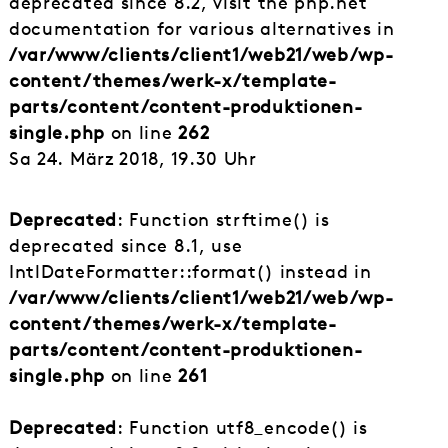
deprecated since 8.2, visit the php.net
documentation for various alternatives in
/var/www/clients/client1/web21/web/wp-
content/themes/werk-x/template-
parts/content/content-produktionen-
single.php
on line
262
Sa 24. März 2018, 19.30 Uhr
Deprecated
: Function strftime() is
deprecated since 8.1, use
IntlDateFormatter::format() instead in
/var/www/clients/client1/web21/web/wp-
content/themes/werk-x/template-
parts/content/content-produktionen-
single.php
on line
261
Deprecated
: Function utf8_encode() is