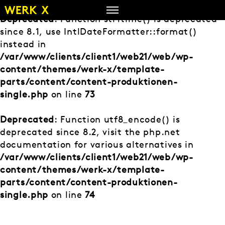
Zum
Inhalt
Deprecated
: Function strftime() is deprecated
springen
since 8.1, use IntlDateFormatter::format()
instead in
/var/www/clients/client1/web21/web/wp-
content/themes/werk-x/template-
parts/content/content-produktionen-
single.php
on line
73
Deprecated
: Function utf8_encode() is
deprecated since 8.2, visit the php.net
documentation for various alternatives in
/var/www/clients/client1/web21/web/wp-
content/themes/werk-x/template-
parts/content/content-produktionen-
single.php
on line
74