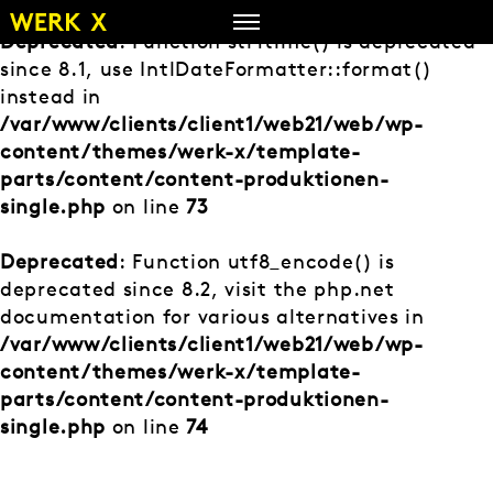
Zum
Inhalt
Deprecated
: Function strftime() is deprecated
springen
since 8.1, use IntlDateFormatter::format()
instead in
/var/www/clients/client1/web21/web/wp-
content/themes/werk-x/template-
parts/content/content-produktionen-
single.php
on line
73
Deprecated
: Function utf8_encode() is
deprecated since 8.2, visit the php.net
documentation for various alternatives in
/var/www/clients/client1/web21/web/wp-
content/themes/werk-x/template-
parts/content/content-produktionen-
single.php
on line
74