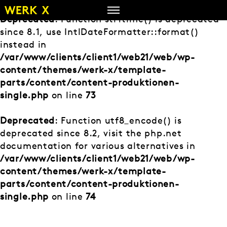
Zum
Inhalt
Deprecated
: Function strftime() is deprecated
springen
since 8.1, use IntlDateFormatter::format()
instead in
/var/www/clients/client1/web21/web/wp-
content/themes/werk-x/template-
parts/content/content-produktionen-
single.php
on line
73
Deprecated
: Function utf8_encode() is
deprecated since 8.2, visit the php.net
documentation for various alternatives in
/var/www/clients/client1/web21/web/wp-
content/themes/werk-x/template-
parts/content/content-produktionen-
single.php
on line
74