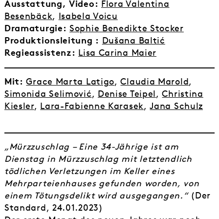
Ausstattung, Video:
Flora Valentina
Besenbäck
,
Isabela Voicu
Dramaturgie:
Sophie Benedikte Stocker
Produktionsleitung :
Dušana Baltić
Regieassistenz:
Lisa Carina Maier
Mit:
Grace Marta Latigo
,
Claudia Marold
,
Simonida Selimović
,
Denise Teipel
,
Christina
Kiesler
,
Lara-Fabienne Karasek
,
Jana Schulz
„Mürzzuschlag – Eine 34-Jährige ist am
Dienstag in Mürzzuschlag mit letztendlich
tödlichen Verletzungen im Keller eines
Mehrparteienhauses gefunden worden, von
einem Tötungsdelikt wird ausgegangen.“
(Der
Standard, 24.01.2023)