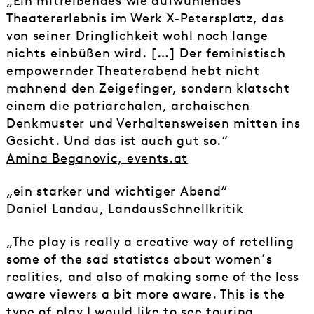
„Ein mitreißendes wie aufwühlendes
Theatererlebnis im Werk X-Petersplatz, das
von seiner Dringlichkeit wohl noch lange
nichts einbüßen wird. […] Der feministisch
empowernder Theaterabend hebt nicht
mahnend den Zeigefinger, sondern klatscht
einem die patriarchalen, archaischen
Denkmuster und Verhaltensweisen mitten ins
Gesicht. Und das ist auch gut so.“
Amina Beganovic, events.at
„ein starker und wichtiger Abend“
Daniel Landau, LandausSchnellkritik
„The play is really a creative way of retelling
some of the sad statistcs about women´s
realities, and also of making some of the less
aware viewers a bit more aware. This is the
type of play I would like to see touring