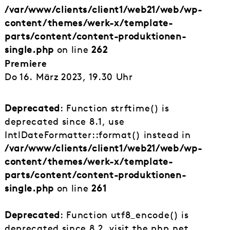
/var/www/clients/client1/web21/web/wp-
content/themes/werk-x/template-
parts/content/content-produktionen-
single.php
on line
262
Premiere
Do 16. März 2023, 19.30 Uhr
Deprecated
: Function strftime() is
deprecated since 8.1, use
IntlDateFormatter::format() instead in
/var/www/clients/client1/web21/web/wp-
content/themes/werk-x/template-
parts/content/content-produktionen-
single.php
on line
261
Deprecated
: Function utf8_encode() is
deprecated since 8.2, visit the php.net