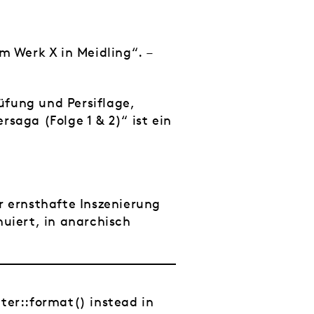
 im Werk X in
Meidling“. –
üfung und Persiflage,
aga (Folge 1 & 2)“ ist ein
r ernsthafte Inszenierung
nuiert, in anarchisch
tter::format() instead in