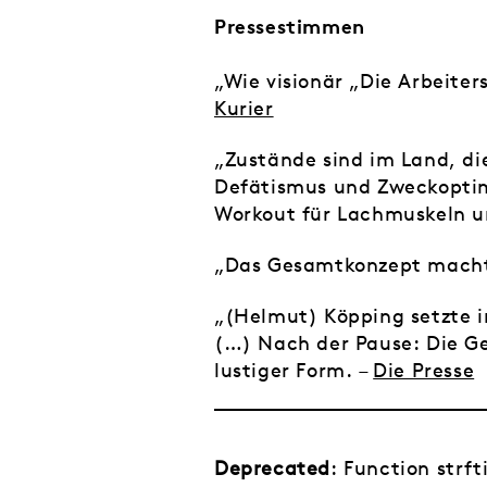
Pressestimmen
„Wie visionär „Die
Arbeiter
Kurier
„Zustände sind im Land, di
Defätismus und Zweckoptimi
Workout für Lachmuskeln un
„Das Gesamtkonzept macht 
„(Helmut) Köpping setzte in
(…) Nach der Pause: Die Ges
lustiger Form. –
Die Presse
Deprecated
: Function strf