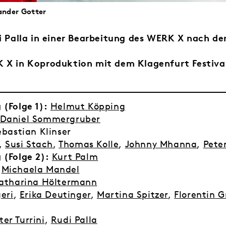
xander Gotter
di Palla in einer Bearbeitung des WERK X nach d
K X in Koproduktion mit dem Klagenfurt Festiva
 (Folge 1):
Helmut Köpping
Daniel Sommergruber
bastian Klinser
,
Susi Stach
,
Thomas Kolle
,
Johnny Mhanna
,
Peter
 (Folge 2):
Kurt Palm
Michaela Mandel
atharina Höltermann
eri
,
Erika Deutinger
,
Martina Spitzer
,
Florentin G
ter Turrini
,
Rudi Palla