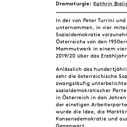
Dramaturgie:
Kathrin Bieli
In der von Peter Turrini u
unternommen, in vier mitei
Sozialdemokratie vorzunehm
Österreichs von den 1950er
Mammutwerk in einem vierte
2019/20 über das Erzähljahr
Anlässlich des hundertjähr
sehr die österreichische S
zwangsläufig unterbelichtet
sozialdemokratischer Parte
in Österreich in den Jahre
der einstigen Arbeiterpart
wurde die Idee, die Marktk
Konsensdemokratie und aus 
Gegenwart.