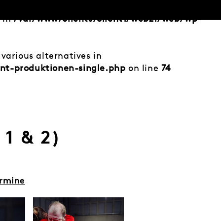
d in
/var/www/clients/client1/web21/web/wp-
various alternatives in
nt-produktionen-single.php
on line
74
1 & 2)
ermine