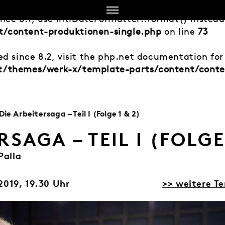
ince 8.1, use IntlDateFormatter::format() instea
/content-produktionen-single.php
on line
73
d since 8.2, visit the php.net documentation for 
t/themes/werk-x/template-parts/content/conte
Die Arbeitersaga – Teil I (Folge 1 & 2)
RSAGA – TEIL I (FOLGE 
Palla
2019, 19.30 Uhr
>> weitere T