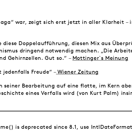
saga
“ war, zeigt sich erst jetzt in aller Klarheit –
e diese Doppelaufführung, diesen Mix aus Überpr
smus dringend notwendig machen. „Die Arbeiters
d Gehirnzellen. Gut so.“ –
Mottinger`s Meinung
jedenfalls Freude“ –
Wiener Zeitung
 seiner Bearbeitung auf eine flotte, im Kern abe
chichte eines Verfalls wird (von Kurt Palm) insi
time() is deprecated since 8.1, use IntlDateForma