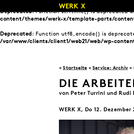
Zum
Inhalt
Deprecated
: Function strftime() is deprecated s
springen
content/themes/werk-x/template-parts/content
Deprecated
: Function utf8_encode() is deprecate
/var/www/clients/client1/web21/web/wp-conten
<
Startseite
<
Service: Archiv
< 
DIE ARBEITE
von Peter Turrini und Rudi 
WERK X,
Do 12. Dezember 