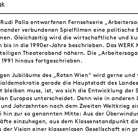
gk
nd Rudi Palla entworfenen Fernsehserie „Arbeiters
nander verbundenen Spielfilmen eine politische 
en. Gleichzeitig wird die wirtschaftliche und ku
n bis in die 1990er-Jahre beschrieben. Das WERK 
iligen Theaterabend nähern. Die „Arbeitersaga“ 
 1991 hinaus fortgeschrieben.
igen Jubiläums des „Roten Wien“ wird gerne und v
ozialdemokratie gerade die Hauptstadt des Lande
 bleiben muss, ist, wo sich die Entwicklung der 
ien Europas unterscheidet. Denn wie in anderen 
n und Jahrzehnten nach dem Zweiten Weltkrieg e
ei hin zur so genannten Mitte: Aus der Überwindu
räfte einzuhegen, aus dem Klassenstandpunkt die
der Vision einer klassenlosen Gesellschaft ein p