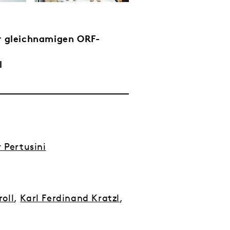
er gleichnamigen ORF-
l
 Pertusini
roll
,
Karl Ferdinand Kratzl
,