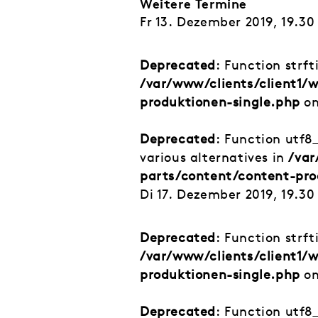
Weitere Termine
Fr 13. Dezember 2019, 19.30
Deprecated
: Function strf
/var/www/clients/client1
produktionen-single.php
on
Deprecated
: Function utf8
various alternatives in
/var
parts/content/content-pro
Di 17. Dezember 2019, 19.30
Deprecated
: Function strf
/var/www/clients/client1
produktionen-single.php
on
Deprecated
: Function utf8